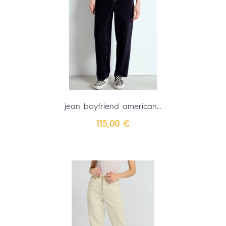
jean boyfriend american...
Prix
115,00 €