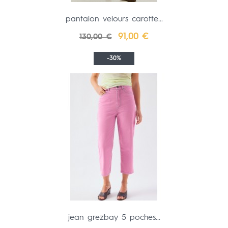
pantalon velours carotte...
Prix
Prix
91,00 €
130,00 €
de
base
-30%
jean grezbay 5 poches...