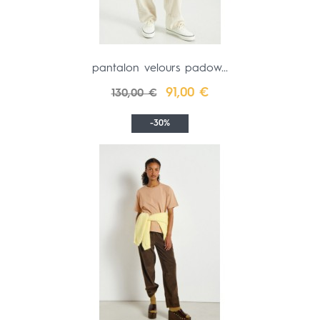
pantalon velours padow...
Prix
Prix
91,00 €
130,00 €
de
base
-30%